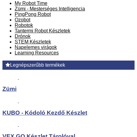
My Robot Time
Zümi - Mesterséges Intelligencia
PingPong Robot
Ozobot
Robotok
Tantermi Robot Készletek
Drónok
STEM Készletek
Napelemes virágok
Learning Resources
Legnépszerűbb termékek
Zümi
KUBO - Kódoló Kezdő Készlet
VEX GO Készlet Tárolóval