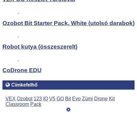
Ozobot Bit Starter Pack, White (utolsó darabok)
Robot kutya (összeszerelt)
CoDrone EDU
Címkefelhő
VEX
Ozobot
123
IQ
V5
GO
Bit
Evo
Zümi
Drone
Kit
Classroom
Pack
Üzemeltető
Online elállás
Teljes katalógus
ÁSZF
Adatvédelmi nyilatkozat