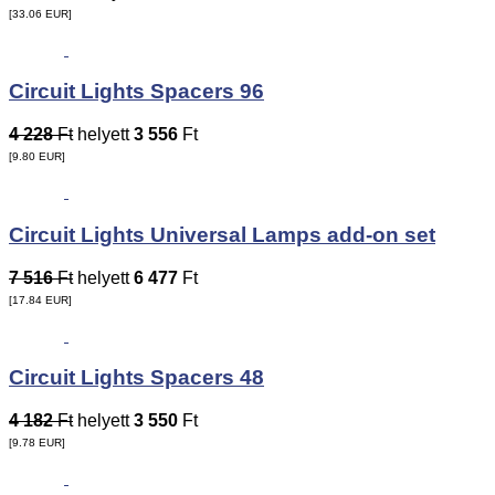
[33.06
EUR
]
Circuit Lights Spacers 96
4 228
Ft
helyett
3 556
Ft
[9.80
EUR
]
Circuit Lights Universal Lamps add-on set
7 516
Ft
helyett
6 477
Ft
[17.84
EUR
]
Circuit Lights Spacers 48
4 182
Ft
helyett
3 550
Ft
[9.78
EUR
]