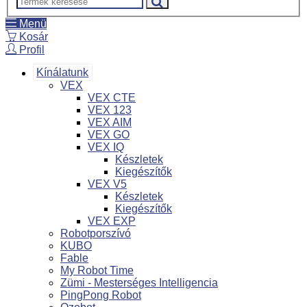
Menü
Kosár
Profil
Kínálatunk
VEX
VEX CTE
VEX 123
VEX AIM
VEX GO
VEX IQ
Készletek
Kiegészítők
VEX V5
Készletek
Kiegészítők
VEX EXP
Robotporszívó
KUBO
Fable
My Robot Time
Zümi - Mesterséges Intelligencia
PingPong Robot