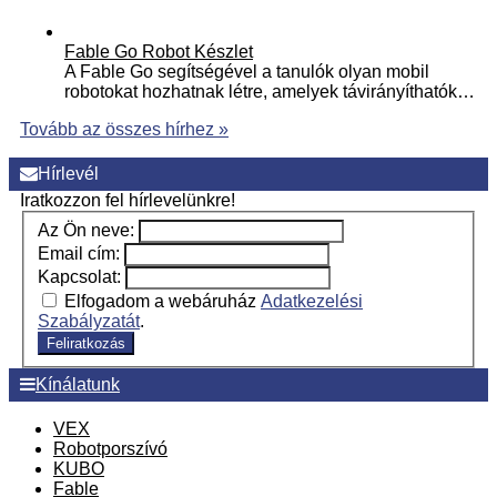
Fable Go Robot Készlet
A Fable Go segítségével a tanulók olyan mobil
robotokat hozhatnak létre, amelyek távirányíthatók…
Tovább az összes hírhez »
Hírlevél
Iratkozzon fel hírlevelünkre!
Az Ön neve:
Email cím:
Kapcsolat:
Elfogadom a webáruház
Adatkezelési
Szabályzatát
.
Feliratkozás
Kínálatunk
VEX
Robotporszívó
KUBO
Fable