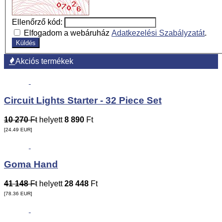
Ellenőrző kód:
Elfogadom a webáruház
Adatkezelési Szabályzatát
.
Akciós termékek
Circuit Lights Starter - 32 Piece Set
10 270
Ft
helyett
8 890
Ft
[24.49
EUR
]
Goma Hand
41 148
Ft
helyett
28 448
Ft
[78.36
EUR
]