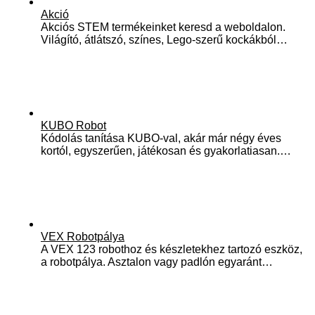
Akció
Akciós STEM termékeinket keresd a weboldalon.
Világító, átlátszó, színes, Lego-szerű kockákból…
KUBO Robot
Kódolás tanítása KUBO-val, akár már négy éves
kortól, egyszerűen, játékosan és gyakorlatiasan.…
VEX Robotpálya
A VEX 123 robothoz és készletekhez tartozó eszköz,
a robotpálya. Asztalon vagy padlón egyaránt…