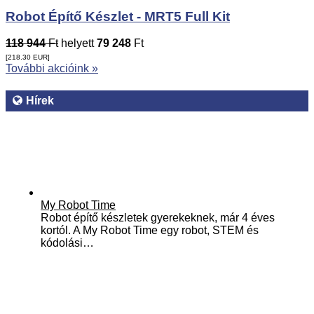
Robot Építő Készlet - MRT5 Full Kit
118 944
Ft
helyett
79 248
Ft
[218.30
EUR
]
További akcióink »
Hírek
My Robot Time
Robot építő készletek gyerekeknek, már 4 éves
kortól. A My Robot Time egy robot, STEM és
kódolási…