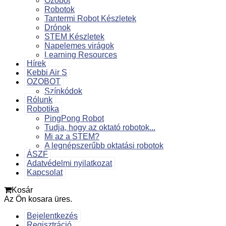
Ozobot
Robotok
Tantermi Robot Készletek
Drónok
STEM Készletek
Napelemes virágok
Learning Resources
Hírek
Kebbi Air S
OZOBOT
Színkódok
Rólunk
Robotika
PingPong Robot
Tudja, hogy az oktató robotok...
Mi az a STEM?
A legnépszerűbb oktatási robotok
ÁSZF
Adatvédelmi nyilatkozat
Kapcsolat
Kosár
Az Ön kosara üres.
Bejelentkezés
Regisztráció