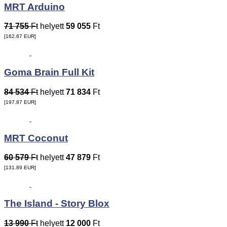
MRT Arduino
71 755
Ft
helyett
59 055
Ft
[162.67
EUR
]
Goma Brain Full Kit
84 534
Ft
helyett
71 834
Ft
[197.87
EUR
]
MRT Coconut
60 579
Ft
helyett
47 879
Ft
[131.89
EUR
]
The Island - Story Blox
13 990
Ft
helyett
12 000
Ft