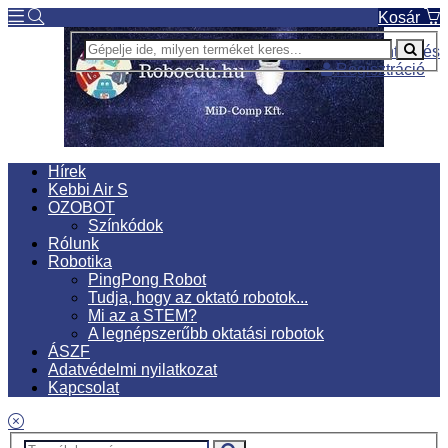
Kosár
Bejelentkezés
Regisztráció
Hírek
Kebbi Air S
OZOBOT
Színkódok
Rólunk
Robotika
PingPong Robot
Tudja, hogy az oktató robotok...
Mi az a STEM?
A legnépszerűbb oktatási robotok
ÁSZF
Adatvédelmi nyilatkozat
Kapcsolat