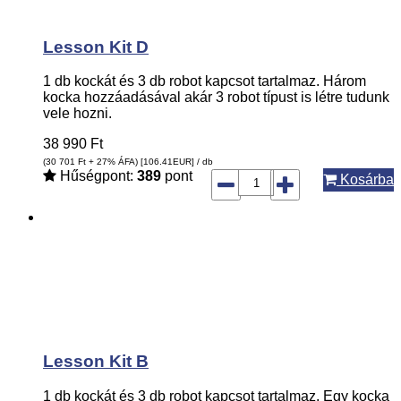
Lesson Kit D
1 db kockát és 3 db robot kapcsot tartalmaz. Három
kocka hozzáadásával akár 3 robot típust is létre tudunk
vele hozni.
38 990
Ft
(30 701
Ft
+ 27% ÁFA) [106.41
EUR
] / db
Hűségpont:
389
pont
Kosárba
Lesson Kit B
1 db kockát és 3 db robot kapcsot tartalmaz. Egy kocka