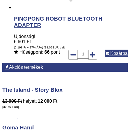
PINGPONG ROBOT BLUETOOTH
ADAPTER
Újdonság!
6 601
Ft
(5 198
Ft
+ 27% ÁFA) [18.02
EUR
] / db
Hűségpont:
66
pont
Kosárba
Akciós termékek
The Island - Story Blox
13 990
Ft
helyett
12 000
Ft
[32.75
EUR
]
Goma Hand