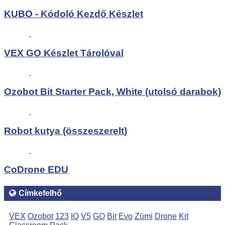
KUBO - Kódoló Kezdő Készlet
VEX GO Készlet Tárolóval
Ozobot Bit Starter Pack, White (utolsó darabok)
Robot kutya (összeszerelt)
CoDrone EDU
Címkefelhő
VEX
Ozobot
123
IQ
V5
GO
Bit
Evo
Zümi
Drone
Kit