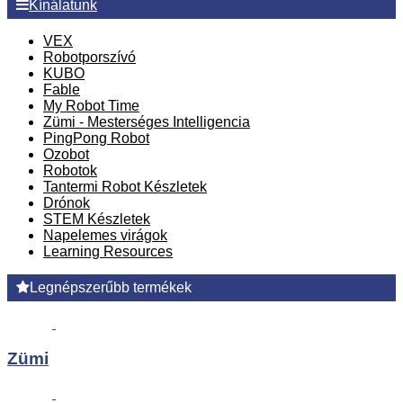
Kínálatunk
VEX
Robotporszívó
KUBO
Fable
My Robot Time
Zümi - Mesterséges Intelligencia
PingPong Robot
Ozobot
Robotok
Tantermi Robot Készletek
Drónok
STEM Készletek
Napelemes virágok
Learning Resources
Legnépszerűbb termékek
Zümi