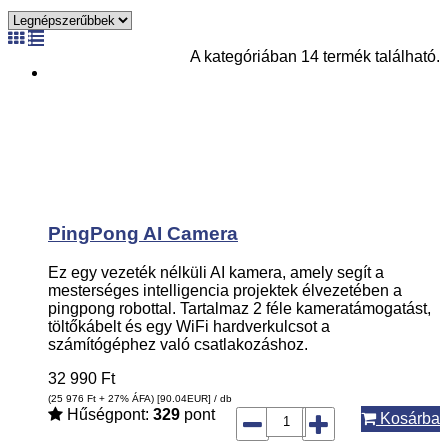
A kategóriában 14 termék található.
PingPong AI Camera
Ez egy vezeték nélküli AI kamera, amely segít a
mesterséges intelligencia projektek élvezetében a
pingpong robottal. Tartalmaz 2 féle kameratámogatást,
töltőkábelt és egy WiFi hardverkulcsot a
számítógéphez való csatlakozáshoz.
32 990
Ft
(25 976
Ft
+ 27% ÁFA) [90.04
EUR
] / db
Hűségpont:
329
pont
Kosárba