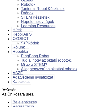
Ozobot
Robotok
Tantermi Robot Készletek
Drónok
STEM Készletek
Napelemes virágok
Learning Resources
Hírek
Kebbi Air S
OZOBOT
Színkódok
Rólunk
Robotika
PingPong Robot
Tudja, hogy az oktató robotok...
Mi az a STEM?
A legnépszerűbb oktatási robotok
ÁSZF
Adatvédelmi nyilatkozat
Kapcsolat
Kosár
Az Ön kosara üres.
Bejelentkezés
Regisztráció