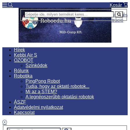
Kosár
Bejelentkezés
Regisztráció
Hírek
Kebbi Air S
OZOBOT
Színkódok
Rólunk
Robotika
PingPong Robot
Tudja, hogy az oktató robotok...
Mi az a STEM?
A legnépszerűbb oktatási robotok
ÁSZF
Adatvédelmi nyilatkozat
Kapcsolat