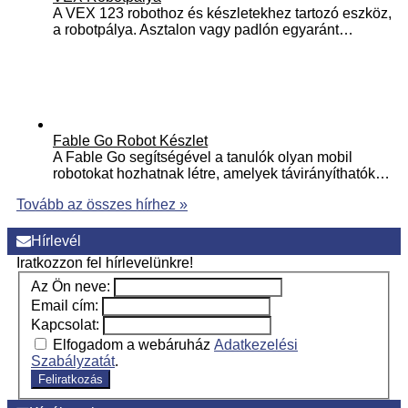
A VEX 123 robothoz és készletekhez tartozó eszköz,
a robotpálya. Asztalon vagy padlón egyaránt…
Fable Go Robot Készlet
A Fable Go segítségével a tanulók olyan mobil
robotokat hozhatnak létre, amelyek távirányíthatók…
Tovább az összes hírhez »
Hírlevél
Iratkozzon fel hírlevelünkre!
Az Ön neve:
Email cím:
Kapcsolat:
Elfogadom a webáruház
Adatkezelési
Szabályzatát
.
Feliratkozás