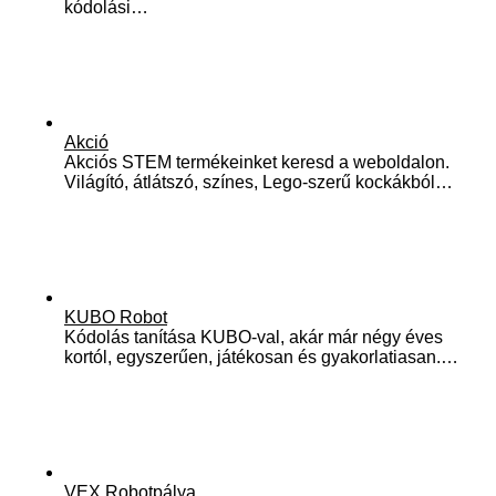
kódolási…
Akció
Akciós STEM termékeinket keresd a weboldalon.
Világító, átlátszó, színes, Lego-szerű kockákból…
KUBO Robot
Kódolás tanítása KUBO-val, akár már négy éves
kortól, egyszerűen, játékosan és gyakorlatiasan.…
VEX Robotpálya