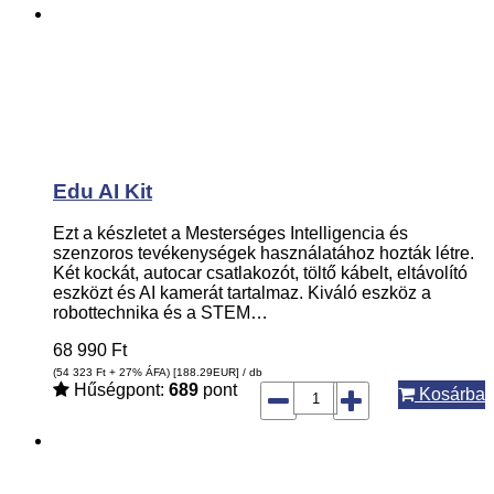
Edu AI Kit
Ezt a készletet a Mesterséges Intelligencia és
szenzoros tevékenységek használatához hozták létre.
Két kockát, autocar csatlakozót, töltő kábelt, eltávolító
eszközt és AI kamerát tartalmaz. Kiváló eszköz a
robottechnika és a STEM…
68 990
Ft
(54 323
Ft
+ 27% ÁFA) [188.29
EUR
] / db
Hűségpont:
689
pont
Kosárba