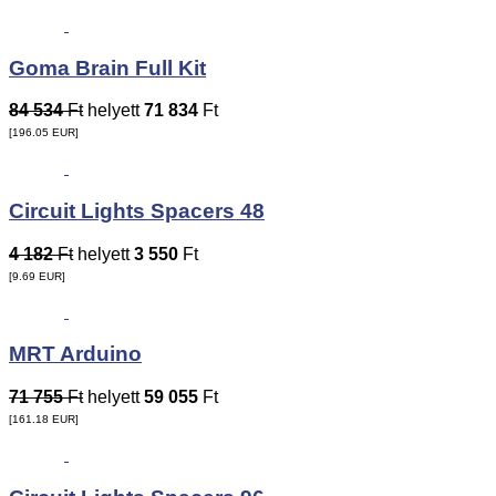
Goma Brain Full Kit
84 534
Ft
helyett
71 834
Ft
[196.05
EUR
]
Circuit Lights Spacers 48
4 182
Ft
helyett
3 550
Ft
[9.69
EUR
]
MRT Arduino
71 755
Ft
helyett
59 055
Ft
[161.18
EUR
]