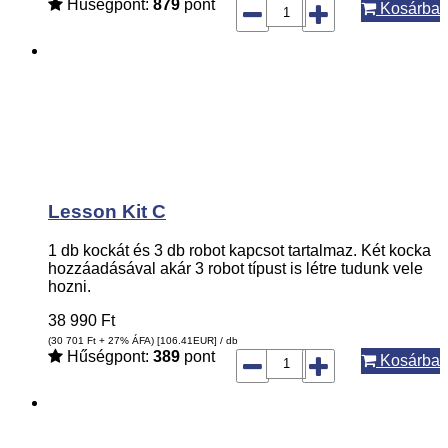
Hűségpont:
879
pont
Kosárba
Lesson Kit C
1 db kockát és 3 db robot kapcsot tartalmaz. Két kocka
hozzáadásával akár 3 robot típust is létre tudunk vele
hozni.
38 990
Ft
(30 701
Ft
+ 27% ÁFA) [106.41
EUR
] / db
Hűségpont:
389
pont
Kosárba