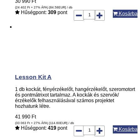
30 990
Ft
(24 402
Ft
+ 27% ÁFA) [84.58
EUR
] / db
Hűségpont:
309
pont
Kosárba
Lesson Kit A
1 db kockát, fényérzékelőt, hangérzékelőt, szeromotort
és pontmátrixot tartalmaz. A kockák és szervók/
érzékelők felhasználásával számos projektet
hozhatunk létre.
41 990
Ft
(33 063
Ft
+ 27% ÁFA) [114.60
EUR
] / db
Hűségpont:
419
pont
Kosárba