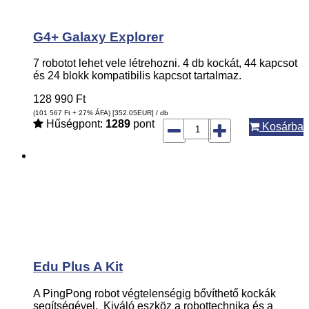
G4+ Galaxy Explorer
7 robotot lehet vele létrehozni. 4 db kockát, 44 kapcsot
és 24 blokk kompatibilis kapcsot tartalmaz.
128 990
Ft
(101 567
Ft
+ 27% ÁFA) [352.05
EUR
] / db
Hűségpont:
1289
pont
Kosárba
Edu Plus A Kit
A PingPong robot végtelenségig bővíthető kockák
segítségével. Kiváló eszköz a robottechnika és a