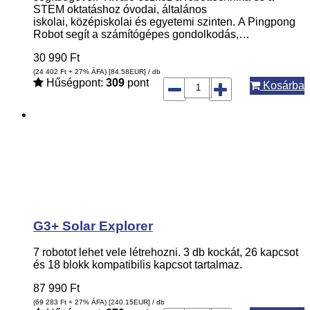
STEM oktatáshoz óvodai, általános
iskolai, középiskolai és egyetemi szinten. A Pingpong
Robot segít a számítógépes gondolkodás,…
30 990
Ft
(24 402
Ft
+ 27% ÁFA) [84.58
EUR
] / db
Hűségpont:
309
pont
Kosárba
G3+ Solar Explorer
7 robotot lehet vele létrehozni. 3 db kockát, 26 kapcsot
és 18 blokk kompatibilis kapcsot tartalmaz.
87 990
Ft
(69 283
Ft
+ 27% ÁFA) [240.15
EUR
] / db