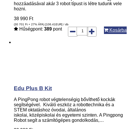
hozzáadásával akár 3 robot típust is létre tudunk vele
hozni.
38 990
Ft
(30 701
Ft
+ 27% ÁFA) [106.41
EUR
] / db
Hűségpont:
389
pont
Kosárba
Edu Plus B Kit
A PingPong robot végtelenségig bővíthető kockák
segítségével. Kiváló eszköz a robottechnika és a
STEM oktatáshoz óvodai, általános
iskolai, középiskolai és egyetemi szinten. A Pingpong
Robot segít a számítógépes gondolkodás,…