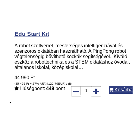
Edu Start Kit
A robot szoftverrel, mesterséges intelligenciával és
szenzoros oktatában használható. A PingPong robot
végtelenségig bővíthető kockák segítségével. Kiváló
eszköz a robottechnika és a STEM oktatáshoz óvodai,
általános iskolai, középiskolai…
44 990
Ft
(35 425
Ft
+ 27% ÁFA) [122.79
EUR
] / db
Hűségpont:
449
pont
Kosárba