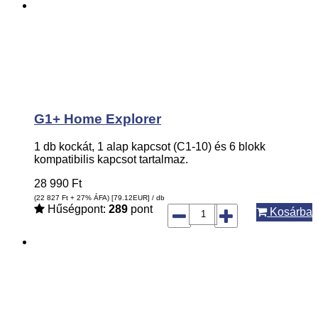
G1+ Home Explorer
1 db kockát, 1 alap kapcsot (C1-10) és 6 blokk
kompatibilis kapcsot tartalmaz.
28 990
Ft
(22 827
Ft
+ 27% ÁFA) [79.12
EUR
] / db
Hűségpont:
289
pont
Kosárba