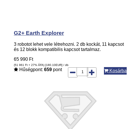
G2+ Earth Explorer
3 robotot lehet vele létrehozni. 2 db kockát, 11 kapcsot
és 12 blokk kompatibilis kapcsot tartalmaz.
65 990
Ft
(51 961
Ft
+ 27% ÁFA) [180.10
EUR
] / db
Hűségpont:
659
pont
Kosárba