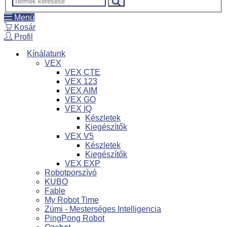
Menü
Kosár
Profil
Kínálatunk
VEX
VEX CTE
VEX 123
VEX AIM
VEX GO
VEX IQ
Készletek
Kiegészítők
VEX V5
Készletek
Kiegészítők
VEX EXP
Robotporszívó
KUBO
Fable
My Robot Time
Zümi - Mesterséges Intelligencia
PingPong Robot