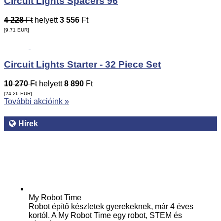
Circuit Lights Spacers 96
4 228
Ft
helyett
3 556
Ft
[9.71
EUR
]
Circuit Lights Starter - 32 Piece Set
10 270
Ft
helyett
8 890
Ft
[24.26
EUR
]
További akcióink »
Hírek
My Robot Time
Robot építő készletek gyerekeknek, már 4 éves
kortól. A My Robot Time egy robot, STEM és