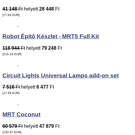
41 148
Ft
helyett
28 448
Ft
[77.64
EUR
]
Robot Építő Készlet - MRT5 Full Kit
118 944
Ft
helyett
79 248
Ft
[216.29
EUR
]
Circuit Lights Universal Lamps add-on set
7 516
Ft
helyett
6 477
Ft
[17.68
EUR
]
MRT Coconut
60 579
Ft
helyett
47 879
Ft
[130.67
EUR
]