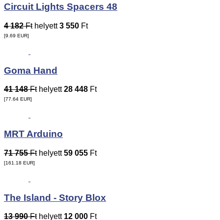
Circuit Lights Spacers 48
4 182
Ft
helyett
3 550
Ft
[9.69
EUR
]
Goma Hand
41 148
Ft
helyett
28 448
Ft
[77.64
EUR
]
MRT Arduino
71 755
Ft
helyett
59 055
Ft
[161.18
EUR
]
The Island - Story Blox
13 990
Ft
helyett
12 000
Ft