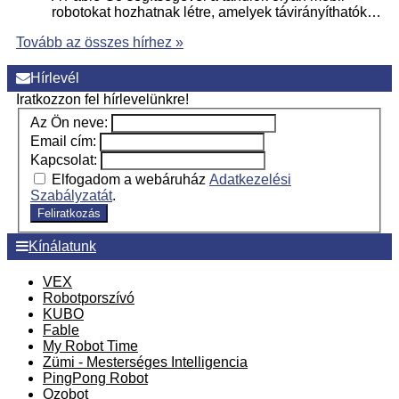
robotokat hozhatnak létre, amelyek távirányíthatók…
Tovább az összes hírhez »
Hírlevél
Iratkozzon fel hírlevelünkre!
Az Ön neve:
Email cím:
Kapcsolat:
Elfogadom a webáruház
Adatkezelési
Szabályzatát
.
Feliratkozás
Kínálatunk
VEX
Robotporszívó
KUBO
Fable
My Robot Time
Zümi - Mesterséges Intelligencia
PingPong Robot
Ozobot