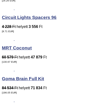
[24.26
EUR
]
Circuit Lights Spacers 96
4 228
Ft
helyett
3 556
Ft
[9.71
EUR
]
MRT Coconut
60 579
Ft
helyett
47 879
Ft
[130.67
EUR
]
Goma Brain Full Kit
84 534
Ft
helyett
71 834
Ft
[196.05
EUR
]