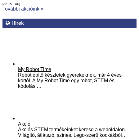
[32.75
EUR
]
További akcióink »
Hírek
My Robot Time
Robot építő készletek gyerekeknek, már 4 éves
kortól. A My Robot Time egy robot, STEM és
kódolási…
Akció
Akciós STEM termékeinket keresd a weboldalon.
Világító, átlátszó, színes, Lego-szerű kockákból…