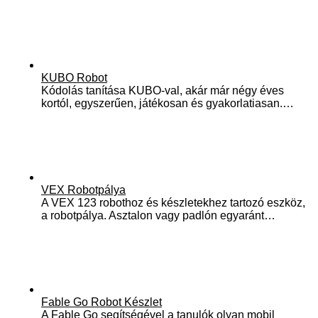
KUBO Robot
Kódolás tanítása KUBO-val, akár már négy éves
kortól, egyszerűen, játékosan és gyakorlatiasan.…
VEX Robotpálya
A VEX 123 robothoz és készletekhez tartozó eszköz,
a robotpálya. Asztalon vagy padlón egyaránt…
Fable Go Robot Készlet
A Fable Go segítségével a tanulók olyan mobil