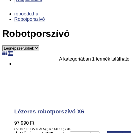
roboedu.hu
Robotporszívó
Robotporszívó
A kategóriában 1 termék található.
Lézeres robotporszívó X6
97 990
Ft
(77 157
Ft
+ 27% ÁFA) [267.44
EUR
] / db