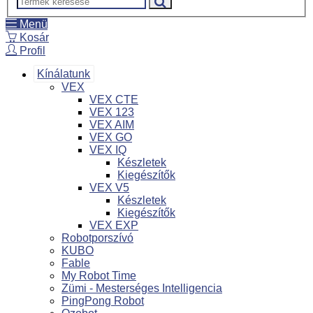
Menü
Kosár
Profil
Kínálatunk
VEX
VEX CTE
VEX 123
VEX AIM
VEX GO
VEX IQ
Készletek
Kiegészítők
VEX V5
Készletek
Kiegészítők
VEX EXP
Robotporszívó
KUBO
Fable
My Robot Time
Zümi - Mesterséges Intelligencia
PingPong Robot