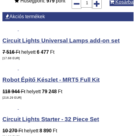
Hűségpont:
979
pont
Kosárba
Akciós termékek
Circuit Lights Universal Lamps add-on set
7 516
Ft
helyett
6 477
Ft
[17.68
EUR
]
Robot Építő Készlet - MRT5 Full Kit
118 944
Ft
helyett
79 248
Ft
[216.29
EUR
]
Circuit Lights Starter - 32 Piece Set
10 270
Ft
helyett
8 890
Ft