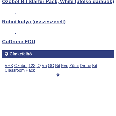
Ozobot Bit Starter Pack, White (utolsó darabok)
Robot kutya (összeszerelt)
CoDrone EDU
Címkefelhő
VEX
Ozobot
123
IQ
V5
GO
Bit
Evo
Zümi
Drone
Kit
Classroom
Pack
Üzemeltető
Online elállás
Teljes katalógus
ÁSZF
Adatvédelmi nyilatkozat
Kapcsolat
Szeretne Ön is ilyen webáruházat nyitni?
Webáruház nyitás »