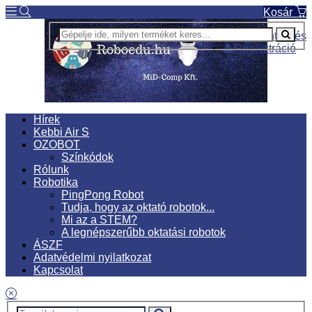
Kosár
Bejelentkezés
Regisztráció
Hírek
Kebbi Air S
OZOBOT
Színkódok
Rólunk
Robotika
PingPong Robot
Tudja, hogy az oktató robotok...
Mi az a STEM?
A legnépszerűbb oktatási robotok
ÁSZF
Adatvédelmi nyilatkozat
Kapcsolat