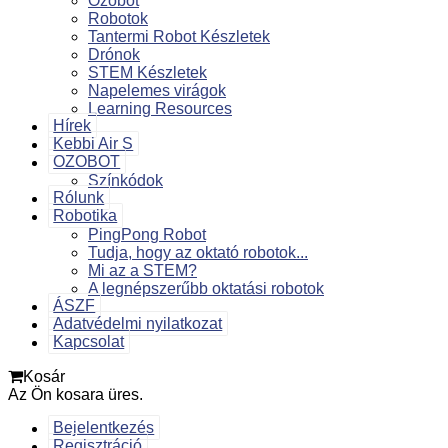
Ozobot
Robotok
Tantermi Robot Készletek
Drónok
STEM Készletek
Napelemes virágok
Learning Resources
Hírek
Kebbi Air S
OZOBOT
Színkódok
Rólunk
Robotika
PingPong Robot
Tudja, hogy az oktató robotok...
Mi az a STEM?
A legnépszerűbb oktatási robotok
ÁSZF
Adatvédelmi nyilatkozat
Kapcsolat
Kosár
Az Ön kosara üres.
Bejelentkezés
Regisztráció