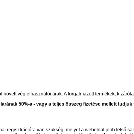
l növelt végfelhasználói árak. A forgalmazott termékek, kizáról
ának 50%-a - vagy a teljes összeg fizetése mellett tudjuk te
egisztrációra van szükség, melyet a weboldal jobb felső sark