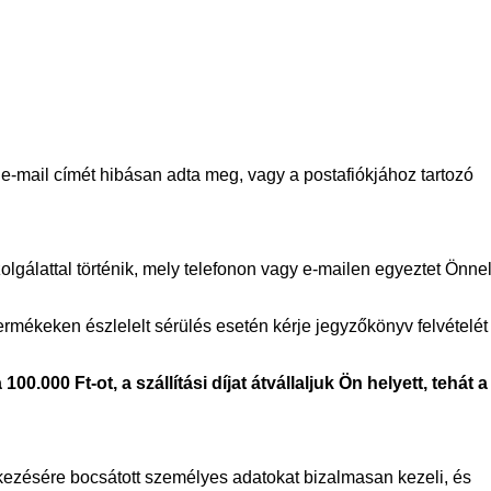
-mail címét hibásan adta meg, vagy a postafiókjához tartozó
olgálattal történik, mely telefonon vagy e-mailen egyeztet Önne
ermékeken észlelelt sérülés esetén kérje jegyzőkönyv felvételét
0.000 Ft-ot, a szállítási díjat átvállaljuk Ön helyett, tehát a
ezésére bocsátott személyes adatokat bizalmasan kezeli, és