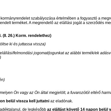
26) kormányrendelet szabályozása értelmében a fogyasztó a megr
rendelt terméket. A megrendelő az elállási jogát a szerződés me
 (II. 26.) Korm. rendelethez)
ltse ki és juttassa vissza)
k elállási/felmondási jogomat/jogunkat az alábbi termék/ek adásv
)
én)
e, amelyen Ön vagy az Ön által megjelölt, a fuvarozótól eltérő ha
n belül vissza kell juttatni
az eladónak.
aladéktalanul, de legkésőbb
az elállást követő 14 napon belül v