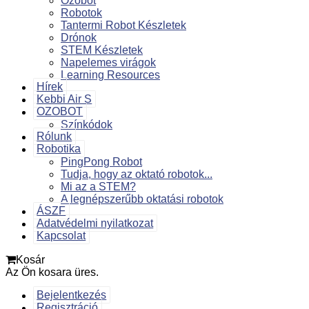
Ozobot
Robotok
Tantermi Robot Készletek
Drónok
STEM Készletek
Napelemes virágok
Learning Resources
Hírek
Kebbi Air S
OZOBOT
Színkódok
Rólunk
Robotika
PingPong Robot
Tudja, hogy az oktató robotok...
Mi az a STEM?
A legnépszerűbb oktatási robotok
ÁSZF
Adatvédelmi nyilatkozat
Kapcsolat
Kosár
Az Ön kosara üres.
Bejelentkezés
Regisztráció