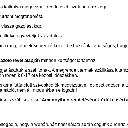
 kattintva megnézheti rendelését, fizetendő összegét.
lküldeni megrendelést.
 visszaigazolást kap.
 illetve egyeztetjük az adatokat!
ná meg, rendelése nem érkezett be hozzánk, lehetséges, hogy e
azoló levél alapján
minden költséget tartalmaz.
át átadtuk a szállítónak. A megrendelt termék szállítása futársz
 történik 8-17 óra közötti időszakban.
or a futár előtt szíveskedjék megvizsgálni, és esetlegesen a t
klamációt nem áll módunkban elfogadni
uális szállítási díja
. Amennyiben rendelésének értéke eléri a 10
lfogadja, hogy a webáruház használata során cégünk a rendelk