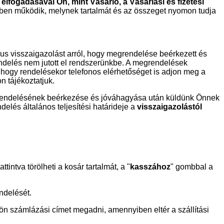
 elfogadásával Ön, mint Vásárló, a Vásárlási és fizetési
ben működik, melynek tartalmát és az összeget nyomon tudja
us visszaigazolást arról, hogy megrendelése beérkezett és
endelés nem jutott el rendszerünkbe. A megrendelések
, hogy rendelésekor telefonos elérhetőséget is adjon meg a
n tájékoztatjuk.
endelésének beérkezése és jóváhagyása után küldünk Önnek
elés általános teljesítési határideje a
visszaigazolástól
ttintva törölheti a kosár tartalmát, a "
kasszához
" gombbal a
endelését.
lön számlázási címet megadni, amennyiben eltér a szállítási