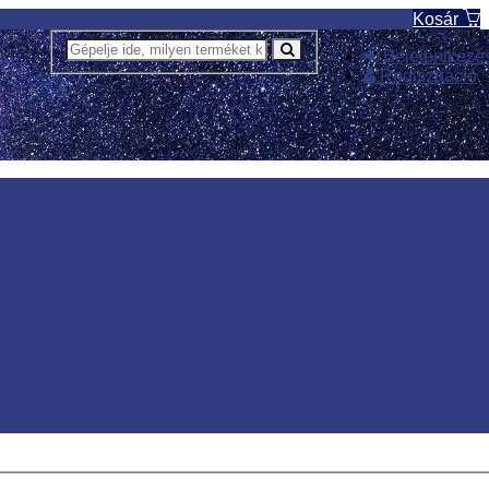
Kosár
Bejelentkezé
Regisztráció