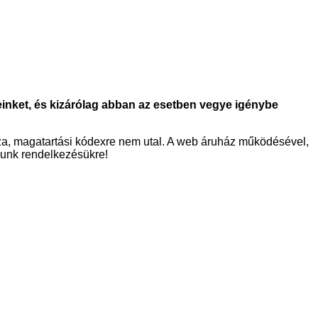
einket, és kizárólag abban az esetben vegye igénybe
za, magatartási kódexre nem utal. A web áruház működésével,
lunk rendelkezésükre!