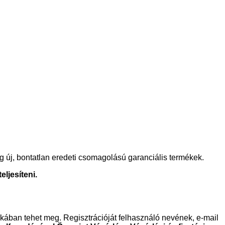
ag új, bontatlan eredeti csomagolású garanciális termékek.
ljesíteni.
ában tehet meg. Regisztrációját felhasználó nevének, e-mail