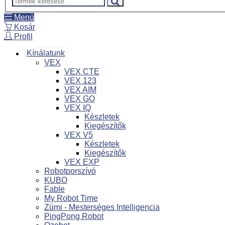
Menü
Kosár
Profil
Kínálatunk
VEX
VEX CTE
VEX 123
VEX AIM
VEX GO
VEX IQ
Készletek
Kiegészítők
VEX V5
Készletek
Kiegészítők
VEX EXP
Robotporszívó
KUBO
Fable
My Robot Time
Zümi - Mesterséges Intelligencia
PingPong Robot