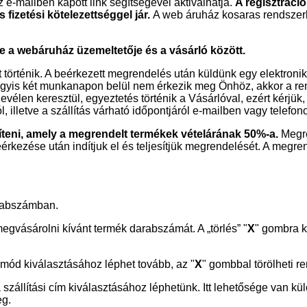
-mailben kapott link segítségével aktiválhatja.
A regisztráció
fizetési kötelezettséggel jár.
A web áruház kosaras rendszer
re a webáruház üzemeltetője és a vásárló között.
örténik. A beérkezett megrendelés után küldünk egy elektronik
 vagyis két munkanapon belül nem érkezik meg Önhöz, akkor a r
evélen keresztül, egyeztetés történik a Vásárlóval, ezért kérjük
lletve a szállítás várható időpontjáról e-mailben vagy telefono
síteni, amely a megrendelt termékek vételárának 50%-a.
Megr
kezése után indítjuk el és teljesítjük megrendelését. A megrend
darabszámban.
egvásárolni kívánt termék darabszámát. A „törlés” "
X
" gombra ka
mód kiválasztásához léphet tovább, az "
X
" gombbal törölheti r
szállítási cím kiválasztásához léphetünk. Itt lehetősége van kü
eg.