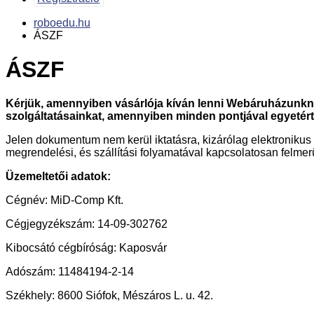
roboedu.hu
ÁSZF
ÁSZF
Kérjük, amennyiben vásárlója kíván lenni Webáruházunknak
szolgáltatásainkat, amennyiben minden pontjával egyetért
Jelen dokumentum nem kerül iktatásra, kizárólag elektroniku
megrendelési, és szállítási folyamatával kapcsolatosan felme
Üzemeltetői adatok:
Cégnév: MiD-Comp Kft.
Cégjegyzékszám: 14-09-302762
Kibocsátó cégbíróság: Kaposvár
Adószám: 11484194-2-14
Székhely: 8600 Siófok, Mészáros L. u. 42.