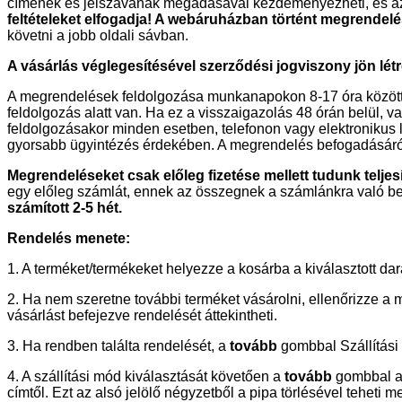
címének és jelszavának megadásával kezdeményezheti, és az e
feltételeket elfogadja! A webáruházban történt megrendelés 
követni a jobb oldali sávban.
A vásárlás véglegesítésével szerződési jogviszony jön lét
A megrendelések feldolgozása munkanapokon 8-17 óra között t
feldolgozás alatt van. Ha ez a visszaigazolás 48 órán belül,
feldolgozásakor minden esetben, telefonon vagy elektronikus l
gyorsabb ügyintézés érdekében. A megrendelés befogadásáról, i
Megrendeléseket csak előleg fizetése mellett tudunk telje
egy előleg számlát, ennek az összegnek a számlánkra való beér
számított 2-5 hét.
Rendelés menete:
1. A terméket/termékeket helyezze a kosárba a kiválasztott 
2. Ha nem szeretne további terméket vásárolni, ellenőrizze a m
vásárlást befejezve rendelését áttekintheti.
3. Ha rendben találta rendelését, a
tovább
gombbal Szállítási 
4. A szállítási mód kiválasztását követően a
tovább
gombbal a 
címtől. Ezt az alsó jelölő négyzetből a pipa törlésével teheti m