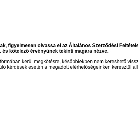
, figyelmesen olvassa el az Általános Szerződési Feltétel
, és kötelező érvényűnek tekinti magára nézve.
s formában kerül megkötésre, későbbiekben nem kereshető viss
rülő kérdések esetén a megadott elérhetőségeinken keresztül ál