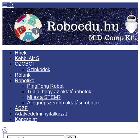
Hírek
Kebbi Air S
OZOBOT
Színkódok
Rólunk
Robotika
PingPong Robot
Tudja, hogy az oktató robotok...
Mi az a STEM?
A legnépszerűbb oktatási robotok
ÁSZF
Adatvédelmi nyilatkozat
Kapcsolat