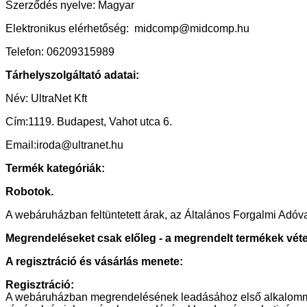
Szerződés nyelve: Magyar
Elektronikus elérhetőség: midcomp@midcomp.hu
Telefon: ‭06209315989
Tárhelyszolgáltató adatai:
Név: UltraNet Kft
Cím:1119. Budapest, Vahot utca 6.
Email:iroda@ultranet.hu
Termék kategóriák:
Robotok.
A webáruházban feltüntetett árak, az Általános Forgalmi Adóva
Megrendeléseket csak előleg - a megrendelt termékek vételár
A regisztráció és vásárlás menete:
Regisztráció:
A webáruházban megrendelésének leadásához első alkalommal r