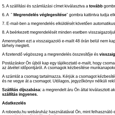
5. A szállítási és számlázási címet kiválasztva a
tovább
gombra
6. A "
Megrendelés véglegesítése
" gombra kattintva tudja e
7. E-mail-ben a megrendelés elküldését követően automatikus
8. A beérkezett megrendelését minden esetben visszaigazoljuk,
Amennyiben ezt a visszaigazoló e-mailt 48 órán belül nem kap
tárhely megtelt.
A fizetendő végösszeg a megrendelés összesítője és
visszaig
Postázáskor Ön újból kap egy tájékoztató e-mailt, hogy csomagj
az átvétel időpontjáról. A csomagok kézbesítése munkanapokon
A számlát a csomag tartalmazza. Kérjük a csomagot kézbesítésk
és ne vegye át a csomagot. Utólagos, jegyzőkönyv nélküli re
Szállítás díjszabása:
a megrendelt áru Ön által kiválasztott akt
szállítás ingyenes.
Adatkezelés
A roboedu.hu webáruház használatával Ön, mint felhasználó e