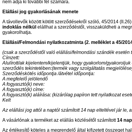
nem adja ki további fél számára.
Elállási jog gyakorlásának menete
A távollevők között kötött szerződésekről szóló, 45/2014 (II.
indoklás nélkül
elállhat a szerződéstől, visszaküldheti a meg
gyakorolhatja.
Elállási/Felmondási nyilatkozatminta (2. melléklet a 45/2014.
(csak a szerződéstől való elállási/felmondási szándék esetén tö
Címzett:
Alulírott/ak kijelentem/kijelentjük, hogy gyakorlom/gyakorolju
szerződés tekintetében:(termék vagy szolgáltatás megjelölése
Szerződéskötés időpontja /átvétel időpontja:
A megfelelő jelölendő
A fogyasztó(k) neve:
A fogyasztó(k) címe:
A fogyasztó(k) aláírása: (kizárólag papíron tett nyilatkozat eset
Kelt
Az elállási jog attól a naptól számított 14 nap elteltével jár l
A vásárlónak a terméket az elállás közlésétől számított
14 napo
Az értékesítő köteles a megrendelő által kifizetett összeget h